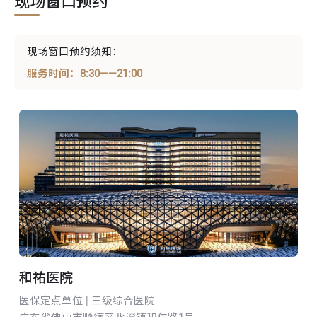
现场窗口预约
现场窗口预约须知：
服务时间：8:30——21:00
和祐医院
医保定点单位 | 三级综合医院
I