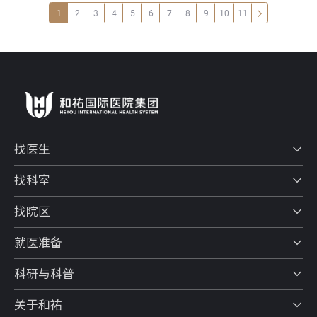
1
2
3
4
5
6
7
8
9
10
11
找医生
找科室
找院区
就医准备
科研与科普
关于和祐