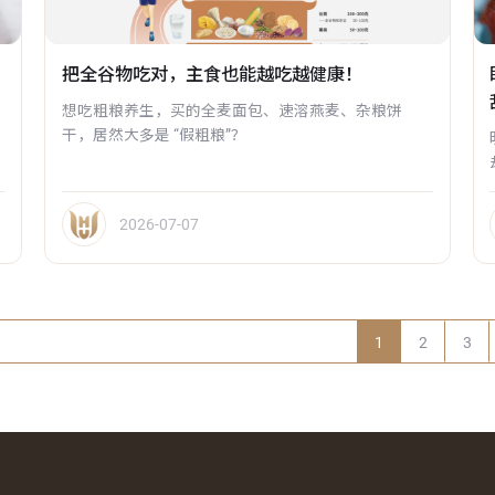
把全谷物吃对，主食也能越吃越健康！
白
想吃粗粮养生，买的全麦面包、速溶燕麦、杂粮饼
干，居然大多是 “假粗粮”？
2026-07-07
1
2
3