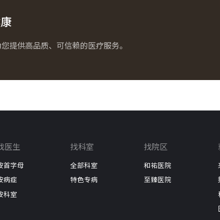
健康
为您提供高品质、可信赖的医疗服务。
找医生
找科室
找院区
按首字母
全部科室
和祐医院
按病症
特色专病
至臻医院
按科室