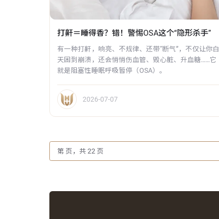
打鼾＝睡得香？错！警惕OSA这个“隐形杀手”
有一种打鼾，响亮、不规律、还带“断气”，不仅让你
天困到崩溃，还会悄悄伤血管、毁心脏、升血糖……它
就是阻塞性睡眠呼吸暂停（OSA）。
2026-07-07
第
页，共
22
页