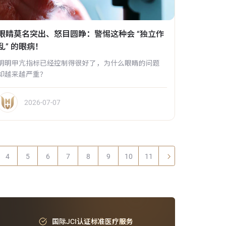
眼睛莫名突出、怒目圆睁：警惕这种会 “独立作
乱” 的眼病！
明明甲亢指标已经控制得很好了，为什么眼睛的问题
却越来越严重？
2026-07-07
4
5
6
7
8
9
10
11
国际JCI认证标准医疗服务